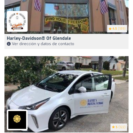
4.5
(189)
Harley-Davidson® Of Glendale
Ver dirección y datos de contacto
5
(122)