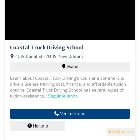
Coastal Truck Driving School
4016 Canal St - 70119, New Orleans
Mapa
Learn about Coastal Truck Driving’s Louisiana commercial
drivers license training cost, finance, and affordable tuition
options. Coastal Truck Driving School has several types of
tuition assistance...
Seguir leyendo
Ver teléfono
Horario
4
(26 opiniones)