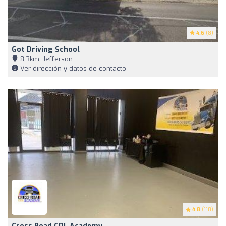
4.6
(8)
Got Driving School
8,3km, Jefferson
Ver dirección y datos de contacto
4.8
(118)