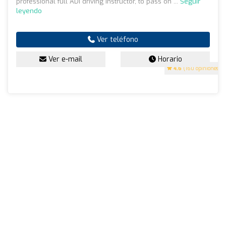
professional full ADI driving instructor, to pass on ...
Seguir
leyendo
Ver teléfono
Ver e-mail
Horario
4.6
(160 opiniones)