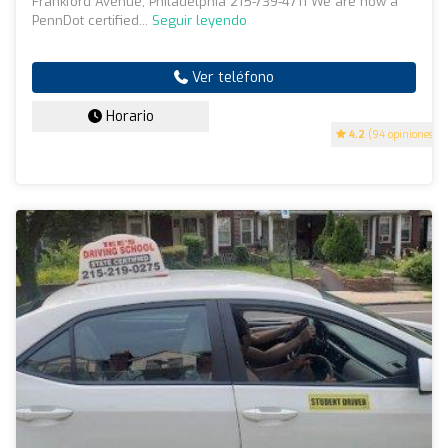
Frankford Avenue, Philadelphia 215-739-4711 We are now a
PennDot certified...
Seguir leyendo
Ver teléfono
Horario
4.2
(94 opiniones)