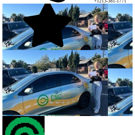
+1213-381-1771
4.9
(154)