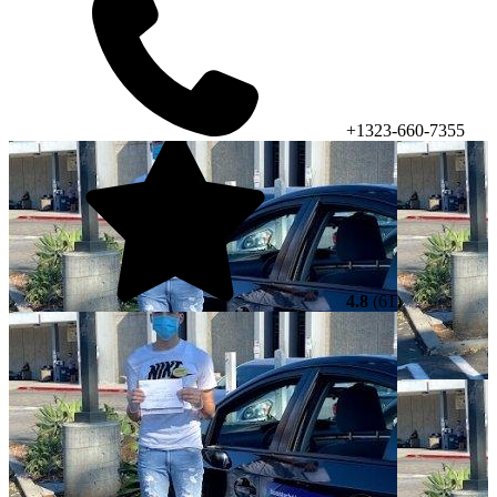
+1323-660-7355
4.8
(61)