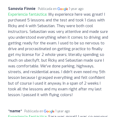
Sanovia Finnie
Publicada en
1 year ago
Experiencia fantástica:
My experience here was great! I
purchased 5 lessons and the test and took 1 class with
Ricky and 4 with Sebastian. They were both cool
instructors. Sebastian was very attentive and made sure
you understood everything when it comes to driving and
getting ready for the exam. I used to be so nervous to
drive and procrastinated on getting practice to finally
get my license for 2 whole years; literally spending so
much on uber/lyft, but Ricky and Sebastian made sure I
was comfortable. We've done parking, highways,
streets, and residential areas. I didn't even need my 5th
lesson because I grasped everything and felt confident
but of course I used it anyway. In a span of 2 weeks I
took all the lessons and my exam right after my last
lesson. I passed it with flying colors!
*name*
Publicada en
1 year ago
Experiencia fantástica:
Sara was great! I was so nervous